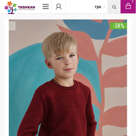
0
грн.
-38%
+