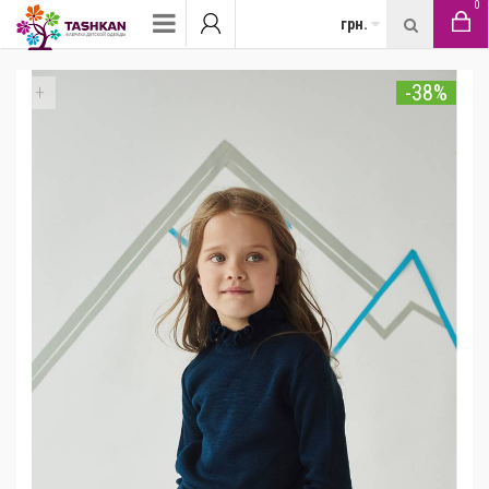
0
грн.
-38%
+