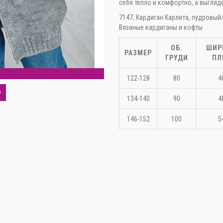
себя тепло и комфортно, а выгляд
7147, Кардиган Карлита, пудровый/
Вязаные кардиганы и кофты
ОБ.
ШИР
РАЗМЕР
ГРУДИ
ПЛ
С
122-128
80
4
О
134-140
90
4
146-152
100
5