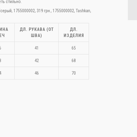
еть стильно.
серый, 1755000002, 319 грн., 1755000002, Tashkan,
ИНА
ДЛ. РУКАВА (ОТ
ДЛ.
ЕЧ
ШВА)
ИЗДЕЛИЯ
качать фото
6
41
65
8
42
68
4
46
70