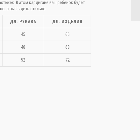
астежек. В этом кардигане ваш ребенок будет
но, а выглядеть стильно.
ДЛ. РУКАВА
ДЛ. ИЗДЕЛИЯ
45
66
качать фото
48
68
52
72