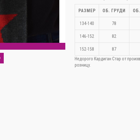
РАЗМЕР
ОБ. ГРУДИ
ОБ
134-140
78
146-152
82
С
152-158
87
О
Недорого Кардиган Стар от произв
розницу.