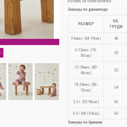
косами, на талии резинка.
Замеры по джемперу:
ОБ.
РАЗМЕР
ГРУДИ
3-6мес. (68-74см.)
46
С
6-12мес. (74-
50
О
80см.)
12-18мес. (80-
52
86см.)
18-24мес. (86-
54
92см.)
2-3 г. (92-98см.)
56
3-4 г (98-104см.)
60
Замеры по брюкам: