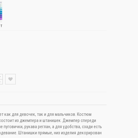
ет
+
-
т как для девочек, так и для мальчиков. Костюм
 состоит из джемпера и штанишек. Джемпер спереди
 пуговички, рукава реглан, а для удобства, сзади есть
 одевание. Штанишки прямые, низ изделия декорирован