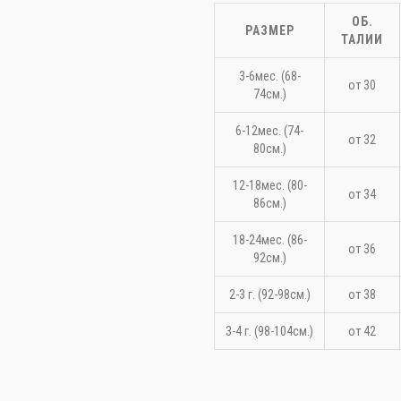
ОБ.
РАЗМЕР
ТАЛИИ
3-6мес. (68-
от 30
74см.)
6-12мес. (74-
от 32
80см.)
12-18мес. (80-
от 34
86см.)
18-24мес. (86-
от 36
92см.)
2-3 г. (92-98см.)
от 38
3-4 г. (98-104см.)
от 42