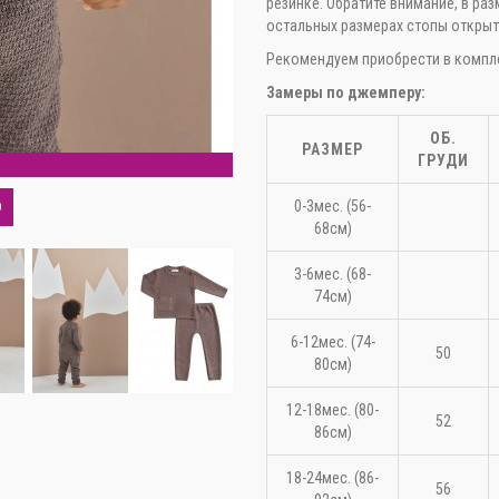
резинке. Обратите внимание, в раз
остальных размерах стопы открыт
Рекомендуем приобрести в компл
Замеры по джемперу:
ОБ.
РАЗМЕР
ГРУДИ
С
0-3мес. (56-
О
68см)
3-6мес. (68-
74см)
6-12мес. (74-
50
80см)
12-18мес. (80-
52
86см)
18-24мес. (86-
56