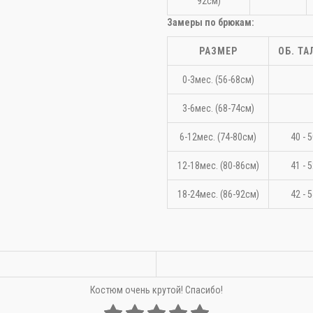
92см)
Замеры по брюкам:
РАЗМЕР
ОБ. ТА
0-3мес. (56-68см)
3-6мес. (68-74см)
6-12мес. (74-80см)
40 - 
12-18мес. (80-86см)
41 - 
18-24мес. (86-92см)
42 - 
Костюм очень крутой! Спасибо!