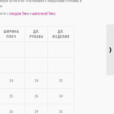
мерах 56-68 и 68-74 штанишки с закрытыми стопами, в
ы.
екте с
пледом Тико
и
шапочкой Тико
.
ШИРИНА
ДЛ.
ДЛ.
ПЛЕЧ
РУКАВА
ИЗДЕЛИЯ
качать фото
24
24
33
25
26
34
26
29
35