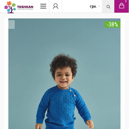
0
грн.
-38%
+