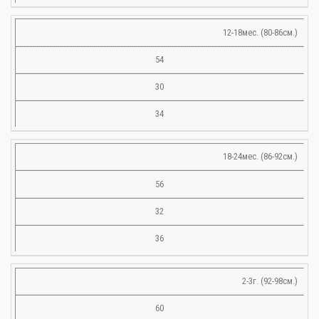
12-18мес. (80-86см.)
54
30
34
18-24мес. (86-92см.)
56
32
36
2-3г. (92-98см.)
60