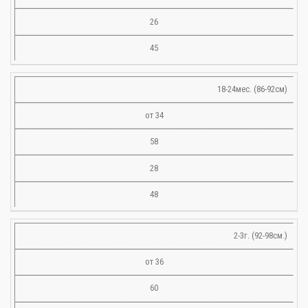
26
45
18-24мес. (86-92см)
от 34
58
28
48
2-3г. (92-98см.)
от 36
60