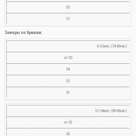
35
37
Замеры по брюкам:
6-12мес. (74-80см.)
от 30
54
23
41
12-18мес. (80-86см.)
от 32
56