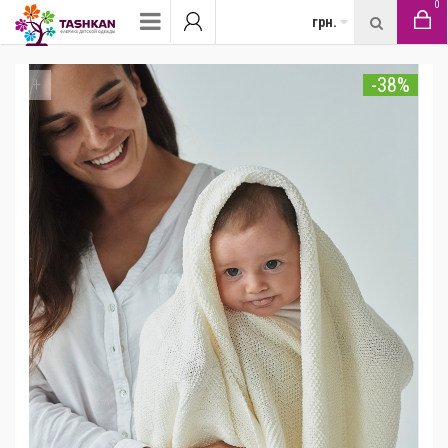
0
грн.
-38%
+