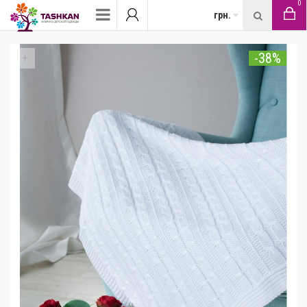
0
грн.
-38%
+