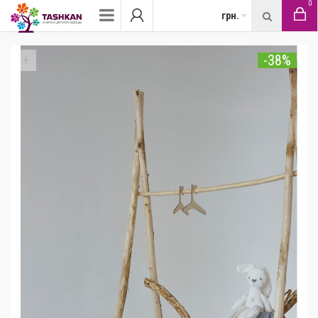
0
грн.
-38%
+