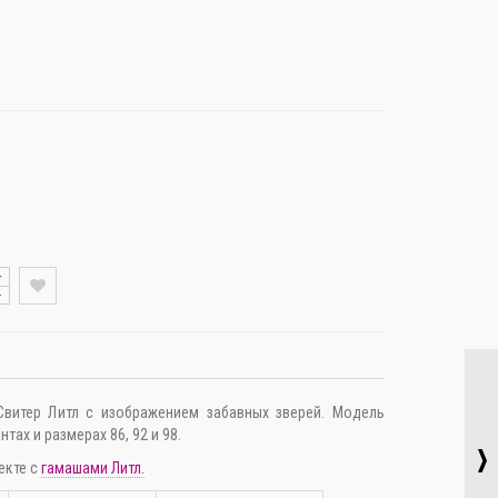
+
-
Свитер Литл с изображением забавных зверей. Модель
тах и размерах 86, 92 и 98.
екте с
гамашами Литл.