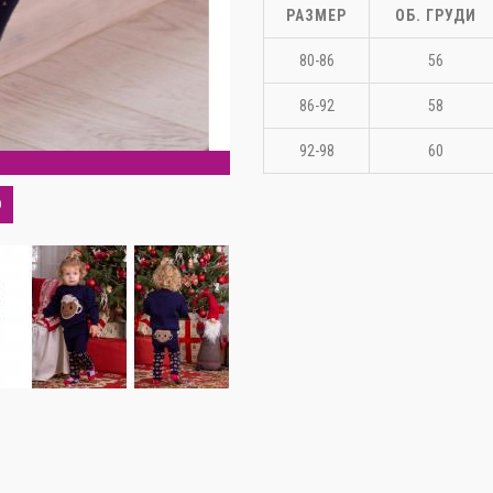
РАЗМЕР
ОБ. ГРУДИ
80-86
56
86-92
58
92-98
60
С
О